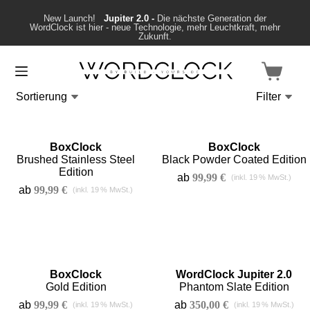
New Launch!
Jupiter 2.0 -
Die nächste Generation der
WordClock ist hier - neue Technologie, mehr Leuchtkraft, mehr
Zukunft.
Sortierung
Filter
BoxClock
BoxClock
Brushed Stainless Steel
Black Powder Coated Edition
Edition
ab
99,99
€
ab
99,99
€
BoxClock
WordClock Jupiter 2.0
Gold Edition
Phantom Slate Edition
ab
99,99
€
ab
350,00
€