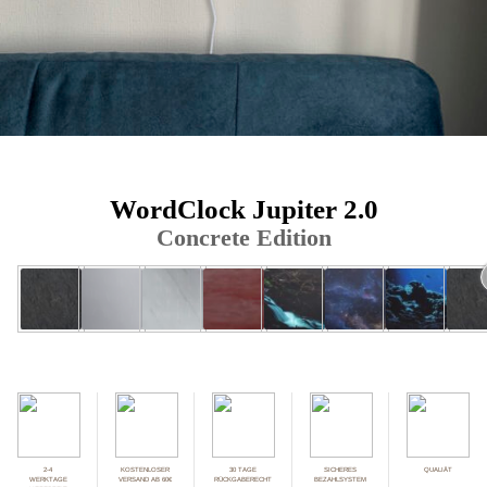
WordClock Jupiter
2.0
Concrete Edition
2-4
KOSTENLOSER
30 TAGE
SICHERES
QUALIÄT
WERKTAGE
VERSAND AB 60€
RÜCKGABERECHT
BEZAHLSYSTEM